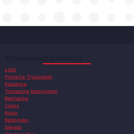
Wiadomości z okolicy
Łódź
Piotrków Trybunalski
Pabianice
Tomaszów Mazowiecki
Bełchatów
Zgierz
Kutno
Radomsko
Sieradz